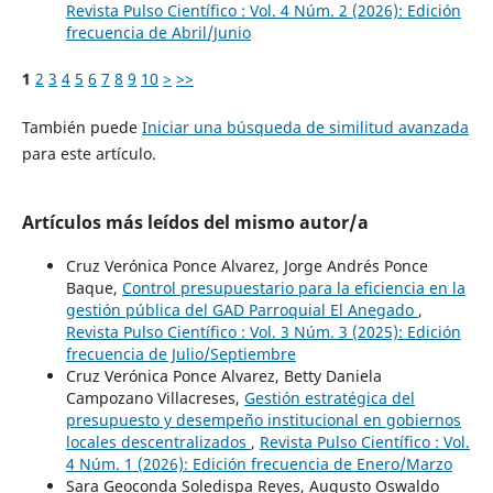
Revista Pulso Científico : Vol. 4 Núm. 2 (2026): Edición
frecuencia de Abril/Junio
1
2
3
4
5
6
7
8
9
10
>
>>
También puede
Iniciar una búsqueda de similitud avanzada
para este artículo.
Artículos más leídos del mismo autor/a
Cruz Verónica Ponce Alvarez, Jorge Andrés Ponce
Baque,
Control presupuestario para la eficiencia en la
gestión pública del GAD Parroquial El Anegado
,
Revista Pulso Científico : Vol. 3 Núm. 3 (2025): Edición
frecuencia de Julio/Septiembre
Cruz Verónica Ponce Alvarez, Betty Daniela
Campozano Villacreses,
Gestión estratégica del
presupuesto y desempeño institucional en gobiernos
locales descentralizados
,
Revista Pulso Científico : Vol.
4 Núm. 1 (2026): Edición frecuencia de Enero/Marzo
Sara Geoconda Soledispa Reyes, Augusto Oswaldo