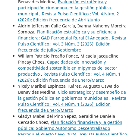
Benavides Medina,
Evaluación estratégica y
participación ciudadana en la gestión pública
municipal
,
Revista Pulso Científico : Vol. 4 Núm. 2
(2026): Edición frecuencia de Abril/Junio
Aldrin Jefferson Calle García, Ivanna Nahomy Moreira
Sornoza,
Planificación estratégica y su eficiencia
financiera: GAD Parroquial Rural El Anegado
,
Revista
Pulso Científico : Vol. 3 Núm. 3 (2025): Edición
frecuencia de Julio/Septiembre
William Patricio Proaño Ponce, Micaela Jacqueline
Pincay Choez,
Capacidades de innovación y
competitividad sostenible en mipymes del sector
productivo
,
Revista Pulso Científico : Vol. 4 Núm. 1
(2026): Edición frecuencia de Enero/Marzo
Yixely Maribel Espinoza Tuárez, Augusto Oswaldo
Benavides Medina,
Ciclo estratégico y desempeño de
la gestión pública en gobiernos municipales
,
Revista
Pulso Científico : Vol. 4 Núm. 1 (2026): Edición
frecuencia de Enero/Marzo
Gladys Mabel del Pino Yépez, Geraldine Daniela
Cercado Choez,
Planificación financiera y la gestión
pública: Gobierno Autónomo Descentralizado
Parroquial Puerto Cayo, 2024
,
Revista Pulso Científico