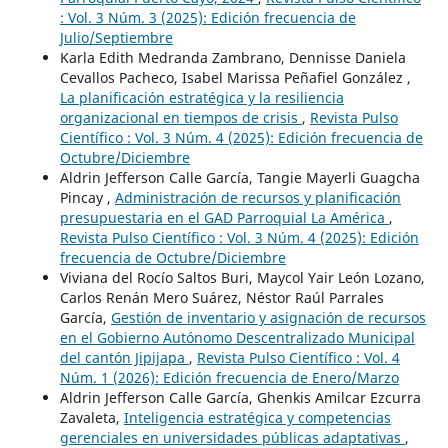
: Vol. 3 Núm. 3 (2025): Edición frecuencia de
Julio/Septiembre
Karla Edith Medranda Zambrano, Dennisse Daniela
Cevallos Pacheco, Isabel Marissa Peñafiel González ,
La planificación estratégica y la resiliencia
organizacional en tiempos de crisis
,
Revista Pulso
Científico : Vol. 3 Núm. 4 (2025): Edición frecuencia de
Octubre/Diciembre
Aldrin Jefferson Calle García, Tangie Mayerli Guagcha
Pincay ,
Administración de recursos y planificación
presupuestaria en el GAD Parroquial La América
,
Revista Pulso Científico : Vol. 3 Núm. 4 (2025): Edición
frecuencia de Octubre/Diciembre
Viviana del Rocío Saltos Buri, Maycol Yair León Lozano,
Carlos Renán Mero Suárez, Néstor Raúl Parrales
García,
Gestión de inventario y asignación de recursos
en el Gobierno Autónomo Descentralizado Municipal
del cantón Jipijapa
,
Revista Pulso Científico : Vol. 4
Núm. 1 (2026): Edición frecuencia de Enero/Marzo
Aldrin Jefferson Calle García, Ghenkis Amilcar Ezcurra
Zavaleta,
Inteligencia estratégica y competencias
gerenciales en universidades públicas adaptativas
,