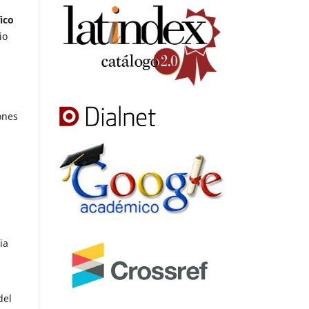
ico
io
ones
ia
del