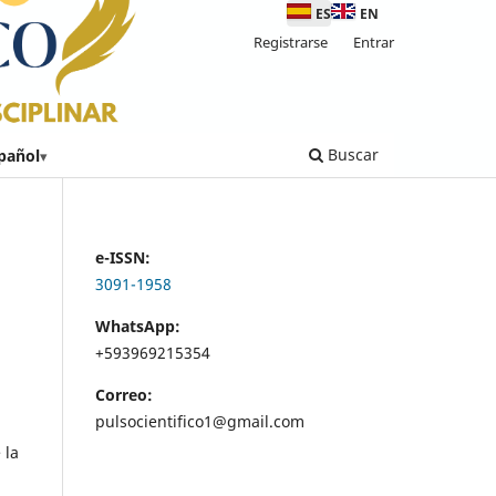
ES
EN
Registrarse
Entrar
Buscar
pañol
▾
e-ISSN:
3091-1958
WhatsApp:
+593969215354
Correo:
pulsocientifico1@gmail.com
 la