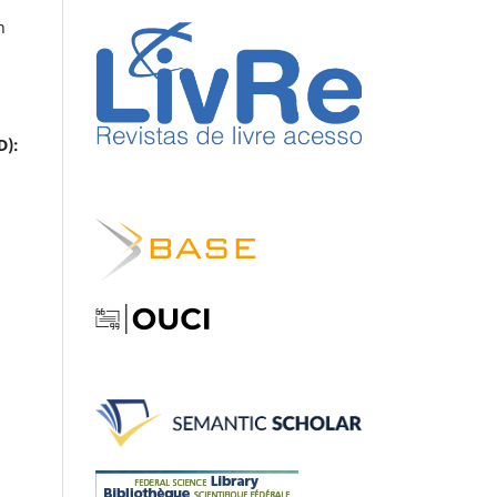
n
ID):