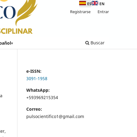
ES
EN
Registrarse
Entrar
Buscar
pañol
▾
e-ISSN:
3091-1958
WhatsApp:
la
+593969215354
Correo:
pulsocientifico1@gmail.com
er,