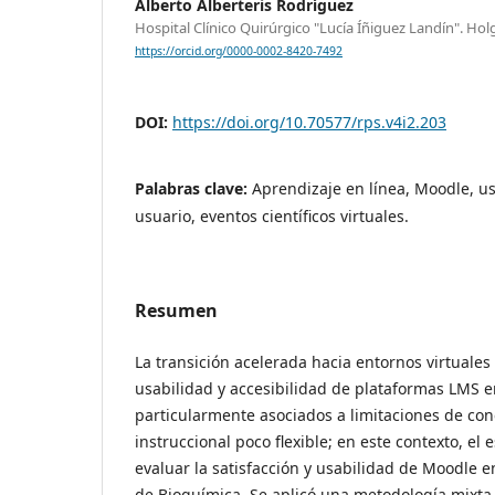
Alberto Alberteris Rodríguez
Hospital Clínico Quirúrgico "Lucía Íñiguez Landín". Hol
https://orcid.org/0000-0002-8420-7492
DOI:
https://doi.org/10.70577/rps.v4i2.203
Palabras clave:
Aprendizaje en línea, Moodle, us
usuario, eventos científicos virtuales.
Resumen
La transición acelerada hacia entornos virtuales
usabilidad y accesibilidad de plataformas LMS en
particularmente asociados a limitaciones de con
instruccional poco flexible; en este contexto, el
evaluar la satisfacción y usabilidad de Moodle e
de Bioquímica. Se aplicó una metodología mixta, 