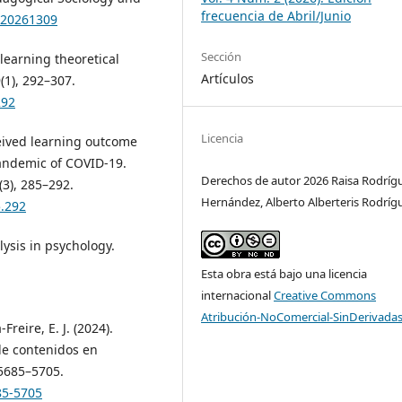
frecuencia de Abril/Junio
2020261309
Sección
e-learning theoretical
Artículos
(1), 292–307.
292
Licencia
ceived learning outcome
pandemic of COVID-19.
Derechos de autor 2026 Raisa Rodríg
(3), 285–292.
Hernández, Alberto Alberteris Rodríg
5.292
lysis in psychology.
Esta obra está bajo una licencia
internacional
Creative Commons
Atribución-NoComercial-SinDerivadas
Freire, E. J. (2024).
de contenidos en
 5685–5705.
85-5705