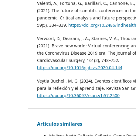
Valenti, A., Fortuna, G., Barillari, C., Cannone, E., 
(2021). The future of scientific conferences in t
pandemic: Critical analysis and future perspectiv
59(5), 334–339.
https://doi.org/10.2486/indhealt
Vervoort, D., Dearani, J. A., Starnes, V. A., Thoura
(2021). Brave new world: Virtual conferencing an
the Coronavirus Disease 2019 era. The Journal o
Cardiovascular Surgery, 161(2), 748–752.
https://doi.org/10.1016/j.jtcvs.2020.04.144
Veytia Bucheli, M. G. (2024). Eventos científicos
para la reflexión y el aprendizaje. Revista San Gr
https://doi.org/10.36097/rsan.v1i57.2500
Artículos similares
Melissa Iveth Cañarte Cañarte, Gema Roxa