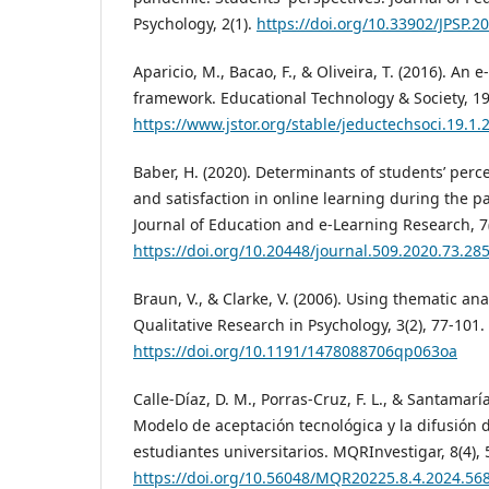
Psychology, 2(1).
https://doi.org/10.33902/JPSP.
Aparicio, M., Bacao, F., & Oliveira, T. (2016). An 
framework. Educational Technology & Society, 19
https://www.jstor.org/stable/jeductechsoci.19.1.
Baber, H. (2020). Determinants of students’ per
and satisfaction in online learning during the 
Journal of Education and e-Learning Research, 7
https://doi.org/10.20448/journal.509.2020.73.28
Braun, V., & Clarke, V. (2006). Using thematic ana
Qualitative Research in Psychology, 3(2), 77-101.
https://doi.org/10.1191/1478088706qp063oa
Calle-Díaz, D. M., Porras-Cruz, F. L., & Santamaría-
Modelo de aceptación tecnológica y la difusión 
estudiantes universitarios. MQRInvestigar, 8(4),
https://doi.org/10.56048/MQR20225.8.4.2024.56