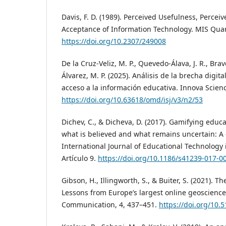
Davis, F. D. (1989). Perceived Usefulness, Percei
Acceptance of Information Technology. MIS Quart
https://doi.org/10.2307/249008
De la Cruz-Veliz, M. P., Quevedo-Álava, J. R., Brav
Álvarez, M. P. (2025). Análisis de la brecha digita
acceso a la información educativa. Innova Science
https://doi.org/10.63618/omd/isj/v3/n2/53
Dichev, C., & Dicheva, D. (2017). Gamifying educ
what is believed and what remains uncertain: A c
International Journal of Educational Technology 
Artículo 9.
https://doi.org/10.1186/s41239-017-0
Gibson, H., Illingworth, S., & Buiter, S. (2021). T
Lessons from Europe’s largest online geoscienc
Communication, 4, 437–451.
https://doi.org/10.