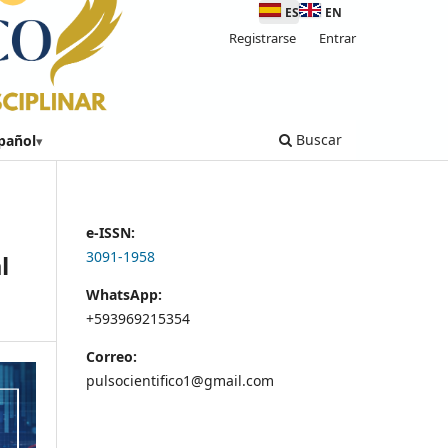
ES
EN
Registrarse
Entrar
Buscar
pañol
▾
e-ISSN:
3091-1958
l
WhatsApp:
+593969215354
Correo:
pulsocientifico1@gmail.com