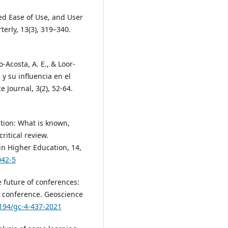
ved Ease of Use, and User
erly, 13(3), 319–340.
o-Acosta, A. E., & Loor-
l y su influencia en el
 Journal, 3(2), 52-64.
ation: What is known,
ritical review.
in Higher Education, 14,
042-5
he future of conferences:
e conference. Geoscience
5194/gc-4-437-2021