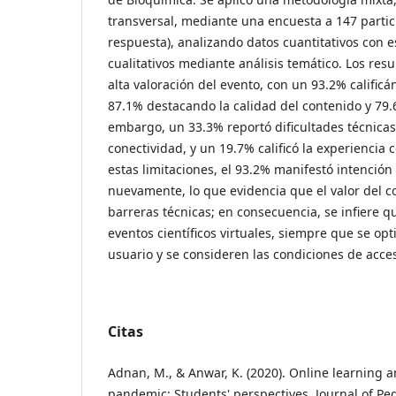
transversal, mediante una encuesta a 147 parti
respuesta), analizando datos cuantitativos con es
cualitativos mediante análisis temático. Los res
alta valoración del evento, con un 93.2% calific
87.1% destacando la calidad del contenido y 79.
embargo, un 33.3% reportó dificultades técnicas
conectividad, y un 19.7% calificó la experiencia
estas limitaciones, el 93.2% manifestó intención
nuevamente, lo que evidencia que el valor del c
barreras técnicas; en consecuencia, se infiere q
eventos científicos virtuales, siempre que se opt
usuario y se consideren las condiciones de acces
Citas
Adnan, M., & Anwar, K. (2020). Online learning 
pandemic: Students' perspectives. Journal of Pe