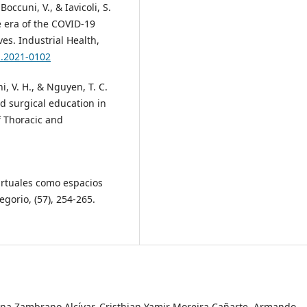
Boccuni, V., & Iavicoli, S.
he era of the COVID-19
es. Industrial Health,
h.2021-0102
ni, V. H., & Nguyen, T. C.
d surgical education in
f Thoracic and
 virtuales como espacios
egorio, (57), 254-265.
na Zambrano Alcívar, Cristhian Yamir Moreira Cañarte, Armando