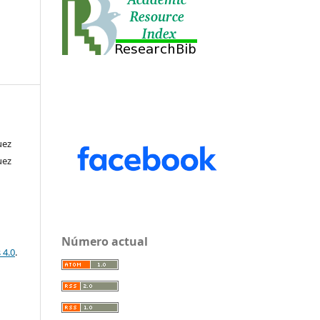
uez
uez
Número actual
 4.0
.