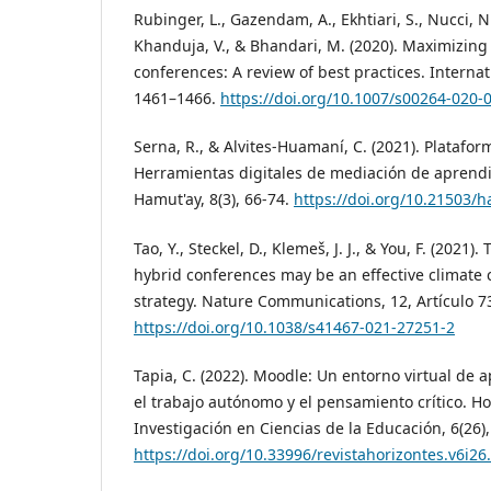
Rubinger, L., Gazendam, A., Ekhtiari, S., Nucci, N.
Khanduja, V., & Bhandari, M. (2020). Maximizing
conferences: A review of best practices. Internat
1461–1466.
https://doi.org/10.1007/s00264-020-
Serna, R., & Alvites-Huamaní, C. (2021). Platafor
Herramientas digitales de mediación de aprendi
Hamut'ay, 8(3), 66-74.
https://doi.org/10.21503/
Tao, Y., Steckel, D., Klemeš, J. J., & You, F. (2021
hybrid conferences may be an effective climate
strategy. Nature Communications, 12, Artículo 7
https://doi.org/10.1038/s41467-021-27251-2
Tapia, C. (2022). Moodle: Un entorno virtual de
el trabajo autónomo y el pensamiento crítico. Ho
Investigación en Ciencias de la Educación, 6(26)
https://doi.org/10.33996/revistahorizontes.v6i26