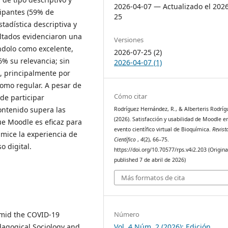
2026-04-07 — Actualizado el 202
cipantes (59% de
25
tadística descriptiva y
ultados evidenciaron una
Versiones
ándolo como excelente,
2026-07-25 (2)
6% su relevancia; sin
2026-04-07 (1)
, principalmente por
 como regular. A pesar de
Cómo citar
 de participar
ontenido supera las
Rodríguez Hernández, R., & Alberteris Rodríg
(2026). Satisfacción y usabilidad de Moodle e
ue Moodle es eficaz para
evento científico virtual de Bioquímica.
Revist
imice la experiencia de
Científico
,
4
(2), 66–75.
o digital.
https://doi.org/10.70577/rps.v4i2.203 (Origin
published 7 de abril de 2026)
Más formatos de cita
Número
amid the COVID-19
Vol. 4 Núm. 2 (2026): Edición
dagogical Sociology and