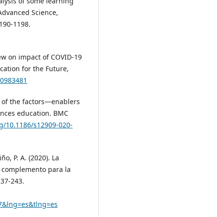
nalysis of some learning
Advanced Science,
1190-1198.
view on impact of COVID-19
ation for the Future,
20983481
w of the factors—enablers
iences education. BMC
rg/10.1186/s12909-020-
ño, P. A. (2020). La
e complemento para la
237-243.
37&lng=es&tlng=es