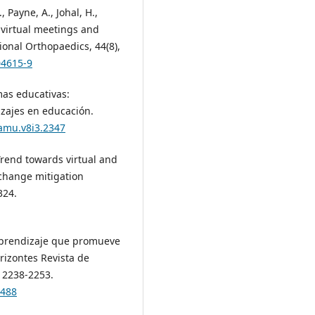
, Payne, A., Johal, H.,
 virtual meetings and
ional Orthopaedics, 44(8),
04615-9
mas educativas:
zajes en educación.
hamu.v8i3.2347
). Trend towards virtual and
 change mitigation
324.
 aprendizaje que promueve
rizontes Revista de
, 2238-2253.
.488