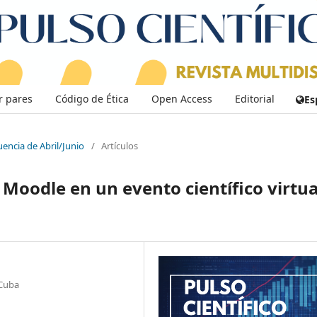
r pares
Código de Ética
Open Access
Editorial
Es
uencia de Abril/Junio
/
Artículos
e Moodle en un evento científico virtua
 Cuba