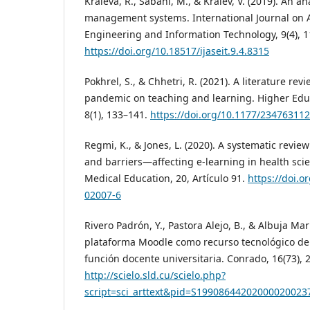
Kraleva, R., Sabani, M., & Kralev, V. (2019). An a
management systems. International Journal on 
Engineering and Information Technology, 9(4), 
https://doi.org/10.18517/ijaseit.9.4.8315
Pokhrel, S., & Chhetri, R. (2021). A literature re
pandemic on teaching and learning. Higher Educ
8(1), 133–141.
https://doi.org/10.1177/23476311
Regmi, K., & Jones, L. (2020). A systematic revie
and barriers—affecting e-learning in health sc
Medical Education, 20, Artículo 91.
https://doi.o
02007-6
Rivero Padrón, Y., Pastora Alejo, B., & Albuja Mari
plataforma Moodle como recurso tecnológico d
función docente universitaria. Conrado, 16(73), 
http://scielo.sld.cu/scielo.php?
script=sci_arttext&pid=S1990864420200002002