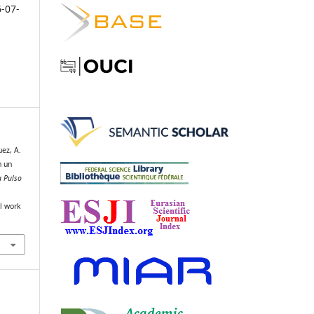
6-07-
uez, A.
n un
a Pulso
al work